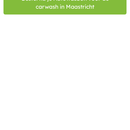
carwash in Maastricht
Login Autowasgelegenheden
Algemene voorwaarden
Privacy verklaring
Carwash en wasstraten in Nederland
Zakelijk: loyaliteit, incentive en campagne
Vragen
Over ons
Contact