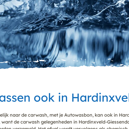
ssen ook in Hardinxv
lijk naar de carwash, met je Autowasbon, kan ook in Hard
 want de carwash gelegenheden in Hardinxveld-Giessendam
rden verzameld. Het afval wordt vervolgens als chemisch af