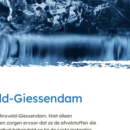
eld-Giessendam
inxveld-Giessendam. Niet alleen
 zorgen ervoor dat ze de afvalstoffen die
val behandeld en bij de juiste instanties